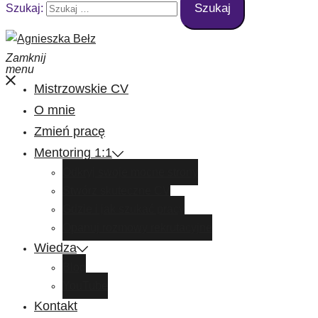
Szukaj:
Zamknij
menu
Mistrzowskie CV
O mnie
Zmień pracę
Mentoring 1:1
Odkryj swoje mocne strony
Stwórz skuteczne CV
Gdzie i jak szukać pracy
Opanuj rozmowy rekrutacyjne
Wiedza
Blog
YouTube
Kontakt