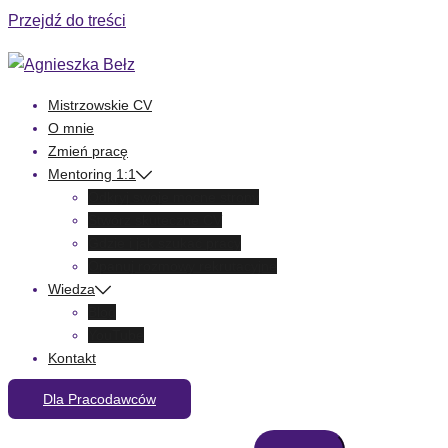
Przejdź do treści
Mistrzowskie CV
O mnie
Zmień pracę
Mentoring 1:1
Odkryj swoje mocne strony
Stwórz skuteczne CV
Gdzie i jak szukać pracy
Opanuj rozmowy rekrutacyjne
Wiedza
Blog
YouTube
Kontakt
Dla Pracodawców